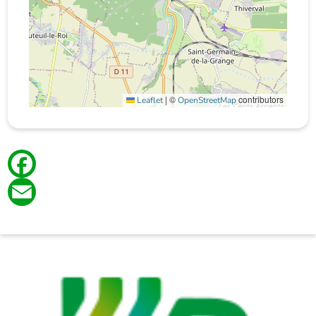
|
©
contributors
Leaflet
OpenStreetMap
Facebook
Email