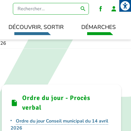
Open
Heade
DÉCOUVRIR, SORTIR
DÉMARCHES
026
Ordre du jour - Procès
verbal
Ordre du jour Conseil municipal du 14 avril
2026