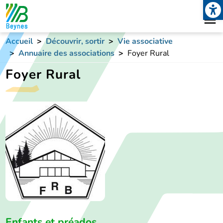
Open
Aller au contenu principal
Accueil
Découvrir, sortir
Vie associative
Annuaire des associations
Foyer Rural
Foyer Rural
Enfants et préados