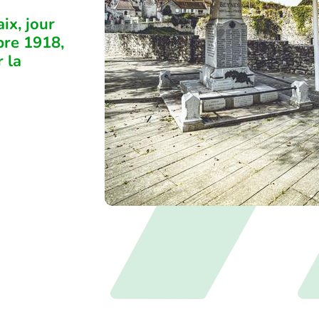
ix, jour
bre 1918,
 la